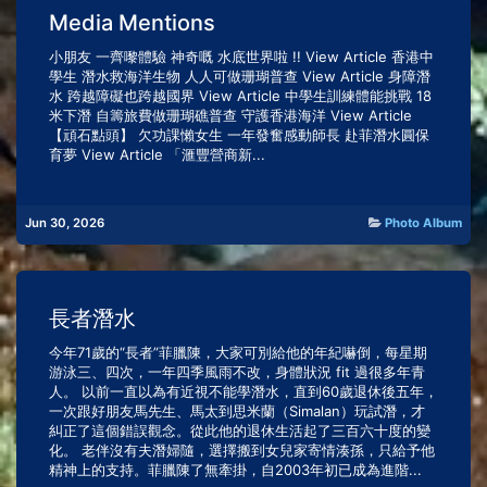
Media Mentions
小朋友 一齊嚟體驗 神奇嘅 水底世界啦 !! View Article 香港中
學生 潛水救海洋生物 人人可做珊瑚普查 View Article 身障潛
水 跨越障礙也跨越國界 View Article 中學生訓練體能挑戰 18
米下潛 自籌旅費做珊瑚礁普查 守護香港海洋 View Article
【頑石點頭】 欠功課懶女生‎ 一年發奮感動師長‎ 赴菲潛水圓保
育夢 View Article 「滙豐營商新...
Jun 30, 2026
Photo Album
長者潛水
今年71歲的“長者”菲臘陳，大家可別給他的年紀嚇倒，每星期
游泳三、四次，一年四季風雨不改，身體狀況 fit 過很多年青
人。 以前一直以為有近視不能學潛水，直到60歲退休後五年，
一次跟好朋友馬先生、馬太到思米蘭（Simalan）玩試潛，才
糾正了這個錯誤觀念。從此他的退休生活起了三百六十度的變
化。 老伴沒有夫潛婦隨，選擇搬到女兒家寄情湊孫，只給予他
精神上的支持。菲臘陳了無牽掛，自2003年初已成為進階...