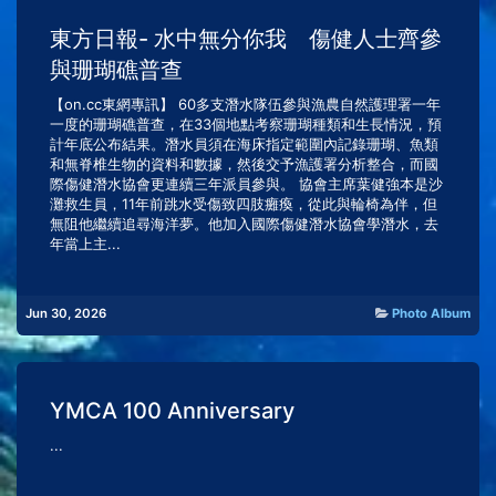
東方日報- 水中無分你我 傷健人士齊參
與珊瑚礁普查
【on.cc東網專訊】 60多支潛水隊伍參與漁農自然護理署一年
一度的珊瑚礁普查，在33個地點考察珊瑚種類和生長情況，預
計年底公布結果。潛水員須在海床指定範圍內記錄珊瑚、魚類
和無脊椎生物的資料和數據，然後交予漁護署分析整合，而國
際傷健潛水協會更連續三年派員參與。 協會主席葉健強本是沙
灘救生員，11年前跳水受傷致四肢癱瘓，從此與輪椅為伴，但
無阻他繼續追尋海洋夢。他加入國際傷健潛水協會學潛水，去
年當上主...
Jun 30, 2026
Photo Album
YMCA 100 Anniversary
...