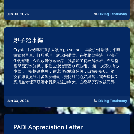
Jun 30, 2026
Diving Testimony
親子潛水樂
Crystal 我現時在加拿大讀 high school，喜歡戶外活動，平時
鐘意踩單車、打羽毛球、網球同滑雪。在學校曾學過一些海洋
生物知識，今次放暑假返香港，我參加了初級潛水班，在課堂
裡學習潛水知識，跟住去泳池實習水底技術。 第一次落水有少
少驚，但好快適應咗，在泳池完成實習後，出海好好玩。第一
次在海裏見到咁多魚及珊瑚，覺得好開心好興奮，我希望快D
完成並考埋高級潛水員牌先返加拿大。自從學了潛水後同媽...
Jun 30, 2026
Diving Testimony
PADI Appreciation Letter